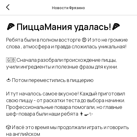
Новости Фрязино
🍕 ПиццаМания удалась!🍕
Ребята были в полном восторге 😍 И это не громкие
слова , атмосфера и правда сложилась уникальная!
🇬🇧 Сначала разобрали происхождение пиццы,
учили ингредиенты и полезные фразы для кухни.
🍅 Потом переместились в пиццерию
И тут началось самое вкусное! Каждый приготовил
свою пиццу - от раскатки теста до выбора начинки.
Профессиональные повара помогали, но главные
шеф-повара были наши ребята 👨‍🍳✨
🎲 И всё это время мы продолжали играть и говорить
на английском