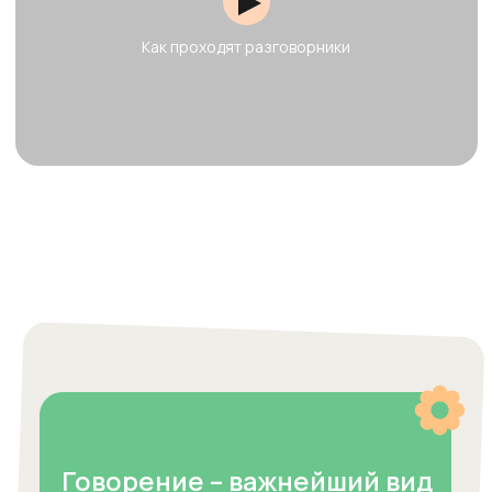
Говорение – важнейший вид
речевой деятельности. Вся
наша жизнь состоит из
общения, передачи и
получения информации,
которые мы осуществляем
благодаря устной речи.