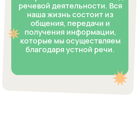
Коротко про
«Разговорники»
Почему это важно?
Многие учителя в школах считают, что не нужно
специально развивать устную речь, что достаточно сухих
грамматических правил, а коммуникация когда-нибудь
произойдет сама по себе. Но это не так.
Получая в школе отличные отметки за грамматику, дети
рискуют оказаться в ситуации, когда они не смогут
общаться. Вполне вероятно, что они будут бояться
совершить какую-то грамматическую ошибку и из-за
этого появляется скованность.