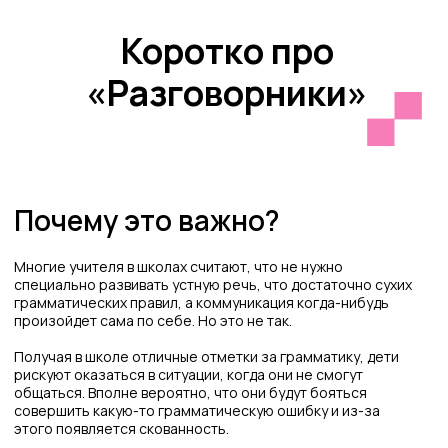
Как проводим?
Мы совмещаем на наших занятиях говорение и
аудирование, так как эти процессы нельзя разделить. Мы
разыгрываем походы в магазины или рестораны, берем
друг у друга интервью, представляем, что путешествуем
и находим решения для поставленных задач.
Также в игровой форме проводится отработка
конструкций, например, игра «Крестики-нолики», в
которой одной команде нужно что-то утверждать, а
другой отрицать. Часто придумываем целые истории с
заданными словами, да так, чтобы был интересный
сюжет!
Запишите ребенка на
разговорное занятие