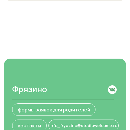
Наши центры
О welcome
Преподаватели
Города
Отзывы
Присоединиться к сети
Welcome
Вакансии
Контакты
Контакты
Обучение
+7(993)603-45-16
info_fryazino@studiowelcome.ru
Обучение школьников
Обучение дошкольников
Британская школа
Летний клуб
Социальные сети
Welcome Exams