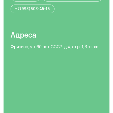
Кембриджские экзамены
Вконтакте
Тестирование знаний
Аудио в Яндекс.Алисе
Политика конфиденциальности
Договор оферта
© Все права защищены. Языковая студия Welcome.
2026
ИП
Агеева Елена Михайловна. ИНН: 505202578301