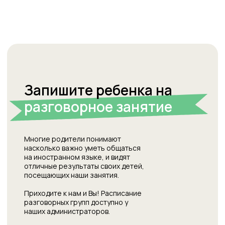
Фрязино
формы заявок для родителей
контакты
info_fryazino@studiowelcome.ru
+7(993)603-45-16
Адреса