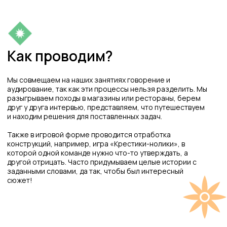
Многие родители понимают
насколько важно уметь общаться
на иностранном языке, и видят
отличные результаты своих детей,
посещающих наши занятия.
Приходите к нам и Вы! Расписание
разговорных групп доступно у
наших администраторов.
+7
Я согласен с условиями
политики
конфиденциальности
и
обработки персональных
данных
Я согласен получать полезные материалы, быть в
курсе новостей, скидок и акций
согласно политики
Записаться на разговорник